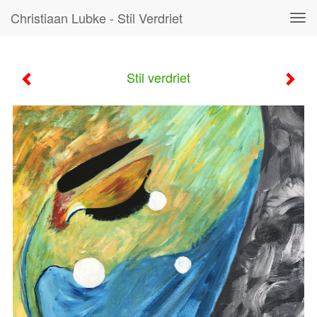
Christiaan Lubke - Stil Verdriet
Tog
navi
Stil verdriet